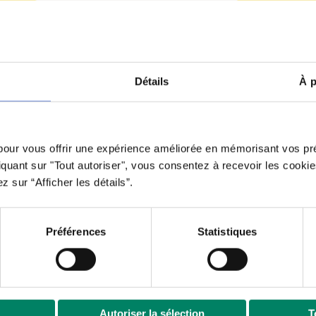
Détails
À p
 pour vous offrir une expérience améliorée en mémorisant vos pr
liquant sur "Tout autoriser", vous consentez à recevoir les cooki
 sur “Afficher les détails”.
Préférences
Statistiques
’Antre-Temps Longueuil | Propulsé par le Studio 360
agence de mark
Autoriser la sélection
T