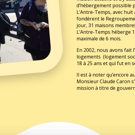
d’hébergement possible p
L’Antre-Temps, avec huit
fondèrent le Regroupemen
jour, 31 maisons membres 
L’Antre-Temps héberge 14
maximale de 6 mois.
En 2002, nous avons fait l’
logements (logement socia
18 à 25 ans et qui fut en s
Il est à noter qu’encore a
Monsieur Claude Caron s’i
mission à titre de gouver