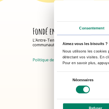
Fondé en 1985
Consentement
L’Antre-Temps est un organisme
Aimez-vous les biscuits ?
communautaire aux services des jeunes.
Nous utilisons les cookies
détectant vos visites. En c
Politique de confidentialité
Pour en savoir plus, appuyez
Sélection
Nécessaires
du
consentement
Tous droits réservés © L
Refuser