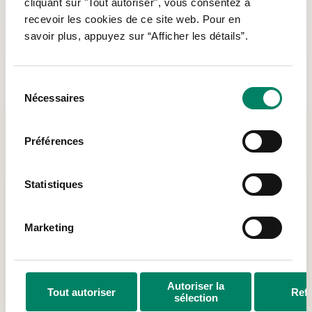
cliquant sur "Tout autoriser", vous consentez à
recevoir les cookies de ce site web. Pour en
savoir plus, appuyez sur “Afficher les détails”.
Nous sommes ici
Sélection
Nécessaires
du
950 allée Thérèse-Dallaire-Laplante, Longueuil
consentement
(Québec), J4J 5H3
Préférences
À partir du métro Longueuil : bus 10, 17 ou 117
450-651-0125
Statistiques
admin@antre-temps.org
Marketing
Tous droits réservés © L’Antre-Temps Longueuil |
Propulsé par le Studio 360
agence de marketing et
communication
Autoriser la
Tout autoriser
Ref
sélection