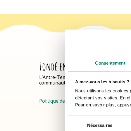
Fondé en 1985
Consentement
L’Antre-Temps est un organisme
Aimez-vous les biscuits ?
communautaire aux services des jeunes.
Nous utilisons les cookies
détectant vos visites. En c
Politique de confidentialité
Pour en savoir plus, appuyez
Sélection
Nécessaires
du