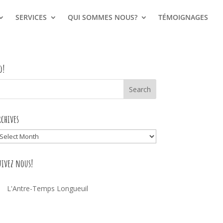
SERVICES
QUI SOMMES NOUS?
TÉMOIGNAGES
o!
rchives
rchives
uivez nous!
L'Antre-Temps Longueuil