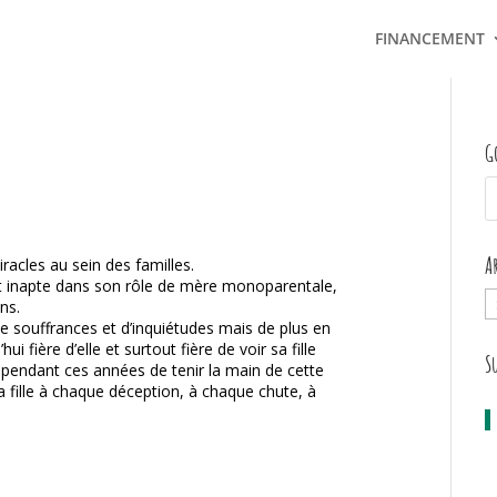
FINANCEMENT
G
A
acles au sein des familles.
t inapte dans son rôle de mère monoparentale,
A
ns.
 souffrances et d’inquiétudes mais de plus en
i fière d’elle et surtout fière de voir sa fille
S
pendant ces années de tenir la main de cette
 fille à chaque déception, à chaque chute, à