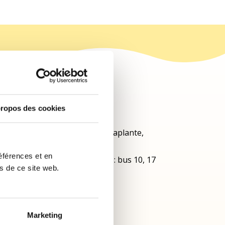
Nous sommes ici
ropos des cookies
950 allée Thérèse-Dallaire-Laplante,
Longueuil (Québec), J4J 5H3
éférences et en
À partir du métro Longueuil : bus 10, 17
es de ce site web.
ou 117
450-651-0125
admin@antre-temps.org
Marketing