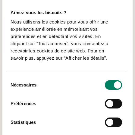
Aimez-vous les biscuits ?
Nous utilisons les cookies pour vous offrir une
expérience améliorée en mémorisant vos
préférences et en détectant vos visites. En
cliquant sur "Tout autoriser", vous consentez à
recevoir les cookies de ce site web. Pour en
savoir plus, appuyez sur “Afficher les détails”.
Nous sommes ici
Sélection
Nécessaires
du
950 allée Thérèse-Dallaire-Laplante, Longueuil
consentement
(Québec), J4J 5H3
Préférences
À partir du métro Longueuil : bus 10, 17 ou 117
450-651-0125
Statistiques
admin@antre-temps.org